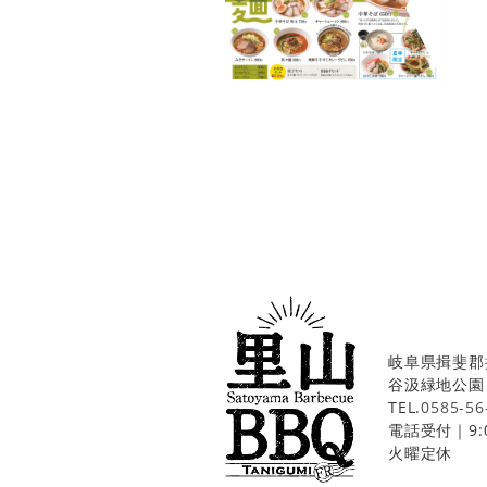
岐阜県揖斐郡揖
谷汲緑地公園
TEL.
0585-56
電話受付｜9:0
火曜定休