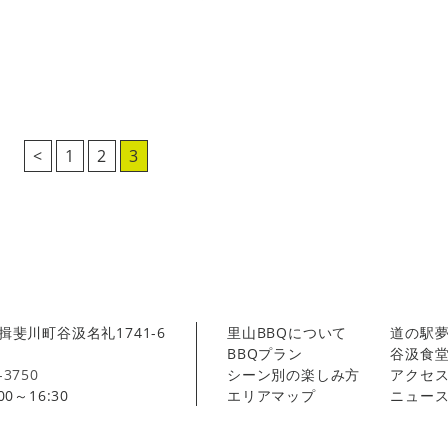
<
1
2
3
斐川町谷汲名礼1741-6
里山BBQについて
道の駅
BBQプラン
谷汲食
-3750
シーン別の楽しみ方
アクセ
0～16:30
エリアマップ
ニュース