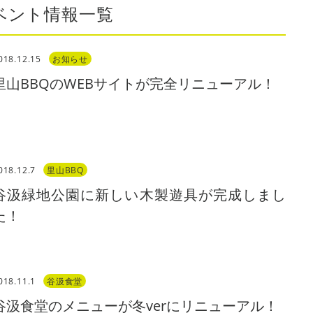
ベント情報一覧
018.12.15
お知らせ
里山BBQのWEBサイトが完全リニューアル！
018.12.7
里山BBQ
谷汲緑地公園に新しい木製遊具が完成しまし
た！
018.11.1
谷汲食堂
谷汲食堂のメニューが冬verにリニューアル！